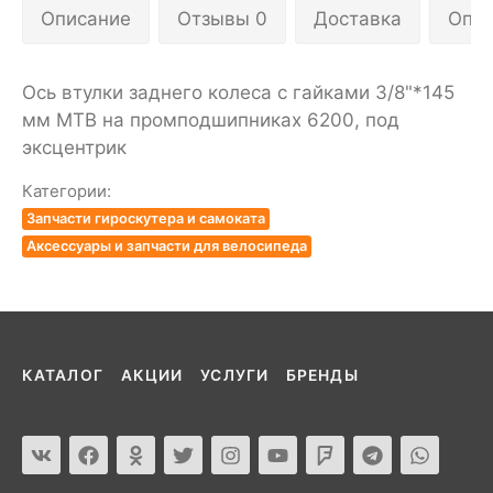
Описание
Отзывы 0
Доставка
Опла
Ось втулки заднего колеса с гайками 3/8"*145
мм MTB на промподшипниках 6200, под
эксцентрик
Категории:
Запчасти гироскутера и самоката
Аксессуары и запчасти для велосипеда
КАТАЛОГ
АКЦИИ
УСЛУГИ
БРЕНДЫ