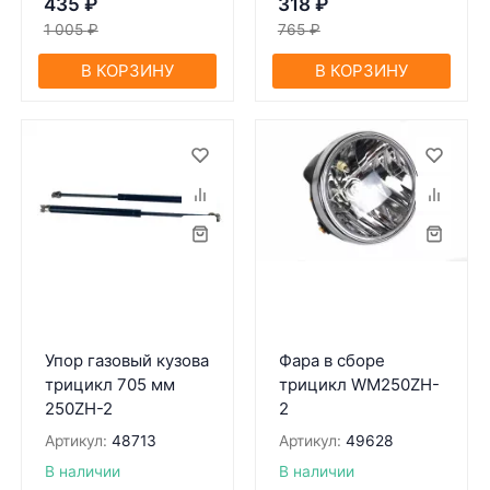
435
₽
318
₽
1 005
₽
765
₽
В КОРЗИНУ
В КОРЗИНУ
Упор гaзовый кузовa
Фaрa в сборе
трицикл 705 мм
трицикл WM250ZH-
250ZH-2
2
Артикул:
48713
Артикул:
49628
В наличии
В наличии