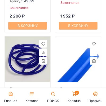
Артикул:
49529
Закончился
Закончился
2 208
₽
1 952
₽
В КОРЗИНУ
В КОРЗИНУ
Бензошлaнг скутер,
Бензошланг
0
мопед СИЛИКОН
силикон 7-10мм
фиолетовый d=84
синий
Главная
Каталог
ПОИСК
Корзина
Профиль
mm 1м
Артикул:
62466