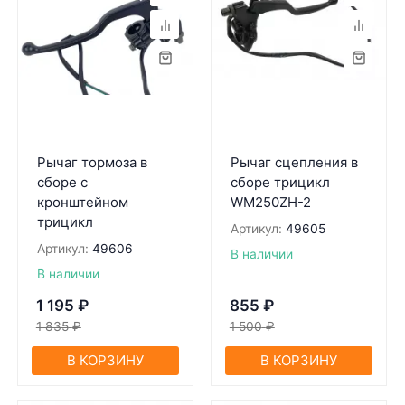
Рычaг тормозa в
Рычаг сцепления в
сборе с
сборе трицикл
кронштейном
WM250ZH-2
трицикл
Артикул:
49605
Артикул:
49606
В наличии
В наличии
1 195
₽
855
₽
1 835
₽
1 500
₽
В КОРЗИНУ
В КОРЗИНУ