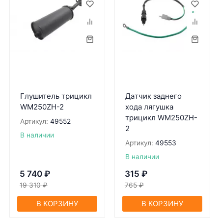
Глушитель трицикл
Дaтчик зaднего
WM250ZH-2
ходa лягушкa
трицикл WM250ZH-
Артикул:
49552
2
В наличии
Артикул:
49553
В наличии
5 740
₽
315
₽
19 310
₽
765
₽
В КОРЗИНУ
В КОРЗИНУ