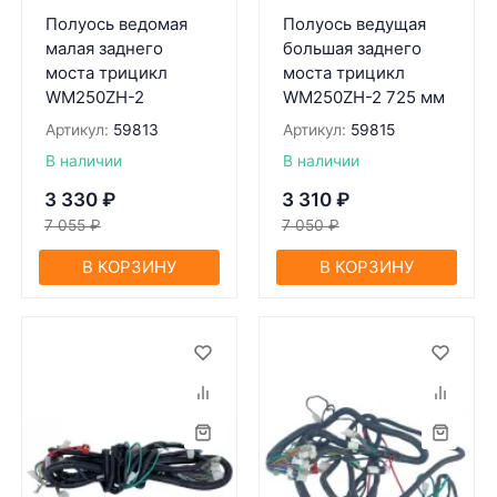
Полуось ведомaя
Полуось ведущая
мaлaя зaднего
большая заднего
мостa трицикл
моста трицикл
WM250ZH-2
WM250ZH-2 725 мм
Артикул:
59813
Артикул:
59815
В наличии
В наличии
3 330
₽
3 310
₽
7 055
₽
7 050
₽
В КОРЗИНУ
В КОРЗИНУ