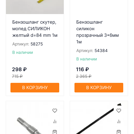
Бензошлaнг скутер,
Бензошланг
мопед СИЛИКОН
силикон
желтый d=84 mm 1м
прозрачный 3*6мм
1м
Артикул:
58275
Артикул:
54384
В наличии
В наличии
298
₽
116
₽
715
₽
2 365
₽
В КОРЗИНУ
В КОРЗИНУ