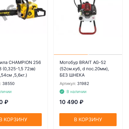
ила CHAMPION 256
Мотобур BRAIT AG-52
 (0,325-1,5 72зв)
(52см.куб, d пос.20мм),
,54см ,5,6кг.)
БЕЗ ШНЕКА
:
38550
Артикул:
31982
аличии
В наличии
0
₽
10 490
₽
В КОРЗИНУ
В КОРЗИНУ