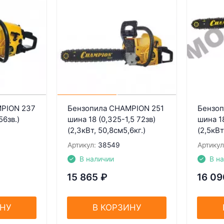
PION 237
Бензопила CHAMPION 251
Бензоп
56зв.)
шина 18 (0,325-1,5 72зв)
шина 18
(2,3кВт, 50,8см5,6кг.)
(2,5кВт
Артикул:
38549
Артикул
В наличии
В н
15 865
₽
16 09
ИНУ
В КОРЗИНУ