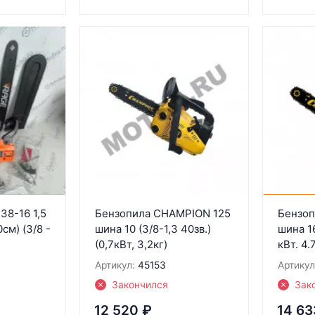
38-16 1,5
Бензопила CHAMPION 125
Бензоп
0см) (3/8 -
шина 10 (3/8-1,3 40зв.)
шина 16
(0,7кВт, 3,2кг)
кВт. 4.
Артикул:
45153
Артикул
Закончился
Зак
12 520
₽
14 63