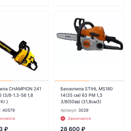
ила CHAMPION 241
Бензопила STIHL MS180
 (3/8-1.3-56 1,8
14(35 см) 63 РМ 1,3
7Кг.)
3/8(50зв) (31,8см3)
:
40579
Артикул:
3029
ончился
Закончился
3
₽
28 600
₽