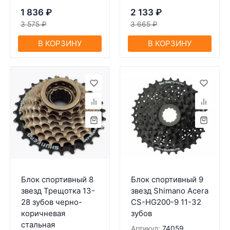
1 836
₽
2 133
₽
3 575
₽
3 665
₽
В КОРЗИНУ
В КОРЗИНУ
Блок спортивный 8
Блок спортивный 9
звезд Трещотка 13-
звезд Shimano Acera
28 зубов черно-
CS-HG200-9 11-32
коричневая
зубов
стальная
Артикул:
74059