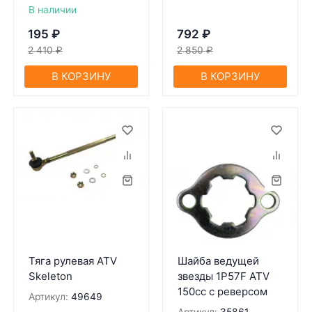
В наличии
195
₽
792
₽
2 410
₽
2 850
₽
В КОРЗИНУ
В КОРЗИНУ
Тяга рулевая ATV
Шайба ведущей
Skeleton
звезды 1P57F ATV
150cc c реверсом
Артикул:
49649