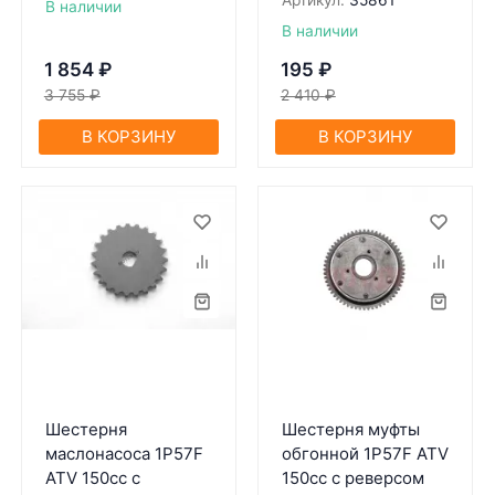
Артикул:
35861
В наличии
В наличии
1 854
₽
195
₽
3 755
₽
2 410
₽
В КОРЗИНУ
В КОРЗИНУ
Шестерня
Шестерня муфты
маслонасоса 1P57F
обгонной 1P57F ATV
ATV 150cc c
150сс с реверсом