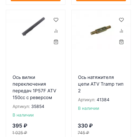
Ось вилки
Ось натяжителя
переключения
цепи ATV Tramp тип
передач 1P57F ATV
2
150cc c реверсом
Артикул:
41384
Артикул:
35854
В наличии
В наличии
395
₽
330
₽
1 025
₽
745
₽