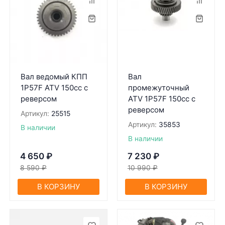
Вал ведомый КПП
Вал
1P57F ATV 150cc c
промежуточный
реверсом
ATV 1P57F 150cc c
реверсом
Артикул:
25515
Артикул:
35853
В наличии
В наличии
4 650
₽
7 230
₽
8 590
₽
10 990
₽
В КОРЗИНУ
В КОРЗИНУ