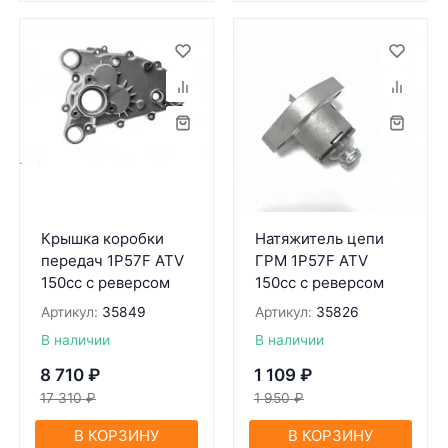
Крышка коробки
Натяжитель цепи
передач 1P57F ATV
ГРМ 1P57F ATV
150cc c реверсом
150cc с реверсом
Артикул:
35849
Артикул:
35826
В наличии
В наличии
8 710
₽
1 109
₽
17 310
₽
1 950
₽
В КОРЗИНУ
В КОРЗИНУ