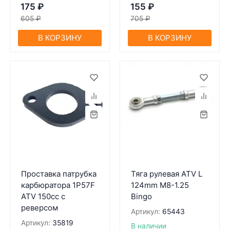
175
₽
155
₽
605
₽
705
₽
В КОРЗИНУ
В КОРЗИНУ
Проставка патрубка
Тяга рулевая ATV L
карбюратора 1P57F
124mm M8-1.25
ATV 150cc с
Bingo
реверсом
Артикул:
65443
Артикул:
35819
В наличии