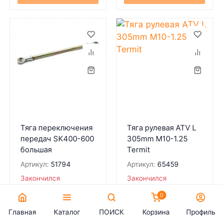
Тяга переключения
Тяга рулевая ATV L
передач SK400-600
305mm M10-1.25
большая
Termit
Артикул:
51794
Артикул:
65459
Закончился
Закончился
571
₽
1 530
₽
0
Главная
Каталог
ПОИСК
Корзина
Профиль
В КОРЗИНУ
В КОРЗИНУ