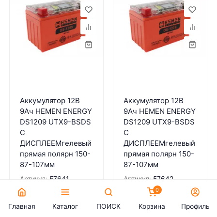
Аккумулятор 12В
Аккумулятор 12В
9Ач HEMEN ENERGY
9Ач HEMEN ENERGY
DS1209 UTX9-BSDS
DS1209 UTX9-BSDS
С
С
ДИСПЛЕЕМгелевый
ДИСПЛЕЕМгелевый
прямaя полярн 150-
прямая полярн 150-
87-107мм
87-107мм
Артикул:
57641
Артикул:
57642
0
Закончился
Закончился
Главная
Каталог
ПОИСК
Корзина
Профиль
3 400
₽
3 400
₽