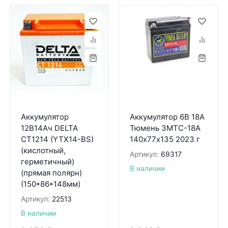
Аккумулятор
Аккумулятор 6В 18А
12В14Ач DELTA
Тюмень 3МТС-18А
CT1214 (YTX14-BS)
140х77х135 2023 г
(кислотный,
Артикул:
69317
герметичный)
В наличии
(прямая полярн)
(150*86*148мм)
Артикул:
22513
В наличии