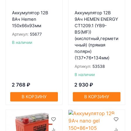
Аккумулятор 12В
Аккумулятор 12В
8Ач Hemen
9Ач HEMEN ENERGY
150х66х93мм
CT1209.1 (YB9-
BS(MF))
Артикул:
55677
(кислотный,гермети
В наличии
чный) (прямая
полярн)
(137*76*134мм)
Артикул:
53538
В наличии
2 768
₽
2 930
₽
В КОРЗИНУ
В КОРЗИНУ