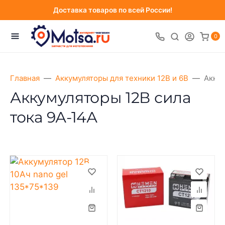
Доставка товаров по всей России!
0
Главная
Аккумуляторы для техники 12В и 6В
Аккум
Аккумуляторы 12В сила
тока 9А-14А