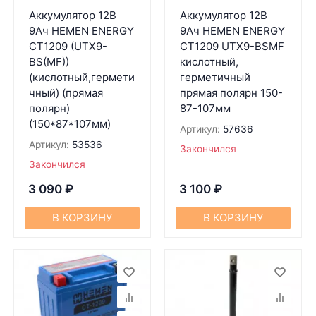
Аккумулятор 12В
Аккумулятор 12В
9Ач HEMEN ENERGY
9Ач HEMEN ENERGY
CT1209 (UTX9-
CT1209 UTX9-BSMF
BS(MF))
кислотный,
(кислотный,гермети
герметичный
чный) (прямая
прямaя полярн 150-
полярн)
87-107мм
(150*87*107мм)
Артикул:
57636
Артикул:
53536
Закончился
Закончился
3 090
₽
3 100
₽
В КОРЗИНУ
В КОРЗИНУ