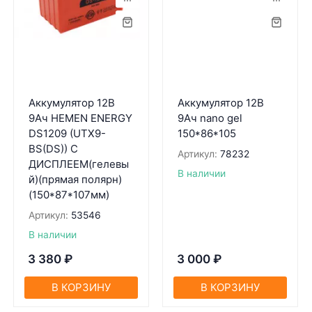
Аккумулятор 12В
Аккумулятор 12В
9Ач HEMEN ENERGY
9Ач nano gel
DS1209 (UTX9-
150*86*105
BS(DS)) С
Артикул:
78232
ДИСПЛЕЕМ(гелевы
В наличии
й)(прямая полярн)
(150*87*107мм)
Артикул:
53546
В наличии
3 380
₽
3 000
₽
В КОРЗИНУ
В КОРЗИНУ