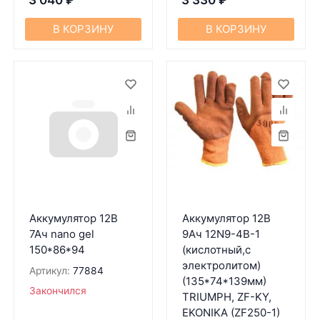
3 040
₽
3 330
₽
В КОРЗИНУ
В КОРЗИНУ
Аккумулятор 12В
Аккумулятор 12В
7Ач nano gel
9Ач 12N9-4B-1
150*86*94
(кислотный,с
электролитом)
Артикул:
77884
(135*74*139мм)
Закончился
TRIUMPH, ZF-KY,
EKONIKA (ZF250-1)