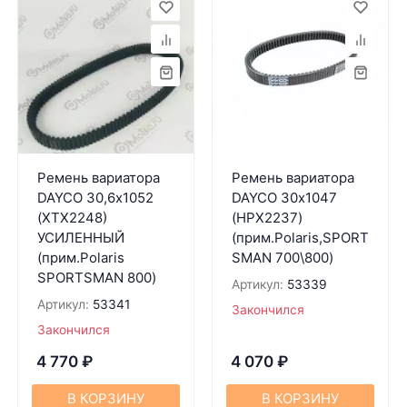
Ремень вариатора
Ремень вариатора
DAYCO 30,6х1052
DAYCO 30х1047
(XTX2248)
(HPX2237)
УСИЛЕННЫЙ
(прим.Polaris,SPORT
(прим.Polaris
SMAN 700\800)
SPORTSMAN 800)
Артикул:
53339
Артикул:
53341
Закончился
Закончился
4 770
₽
4 070
₽
В КОРЗИНУ
В КОРЗИНУ