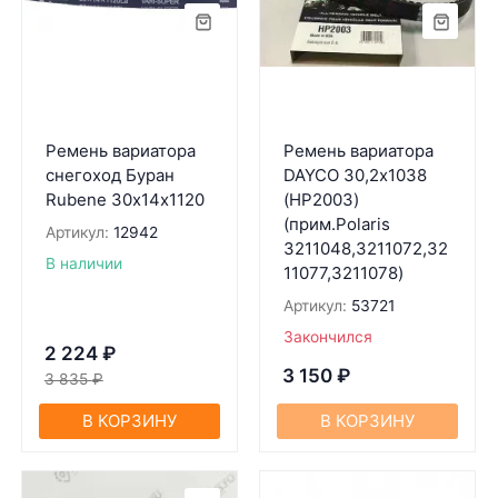
Ремень вариатора
Ремень вариатора
снегоход Буран
DAYCO 30,2х1038
Rubenе 30х14х1120
(HP2003)
(прим.Polaris
Артикул:
12942
3211048,3211072,32
В наличии
11077,3211078)
Артикул:
53721
Закончился
2 224
₽
3 150
₽
3 835
₽
В КОРЗИНУ
В КОРЗИНУ