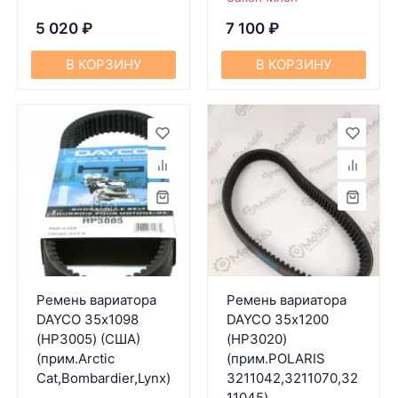
5 020
₽
7 100
₽
В КОРЗИНУ
В КОРЗИНУ
Ремень вариатора
Ремень вариатора
DAYCO 35х1098
DAYCO 35х1200
(HP3005) (США)
(HP3020)
(прим.Arctic
(прим.POLARIS
Cat,Bombardier,Lynx)
3211042,3211070,32
11045)