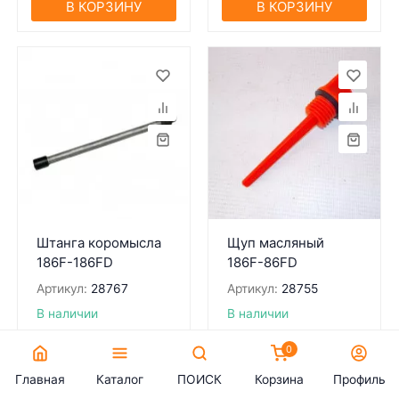
В КОРЗИНУ
В КОРЗИНУ
Штанга коромысла
Щуп масляный
186F-186FD
186F-86FD
Артикул:
28767
Артикул:
28755
В наличии
В наличии
341
₽
368
₽
0
Главная
В КОРЗИНУ
Каталог
ПОИСК
Корзина
В КОРЗИНУ
Профиль