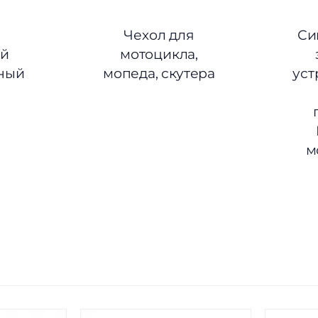
Чехол для
Си
ый
мотоцикла,
ный
мопеда, скутера
уст
м