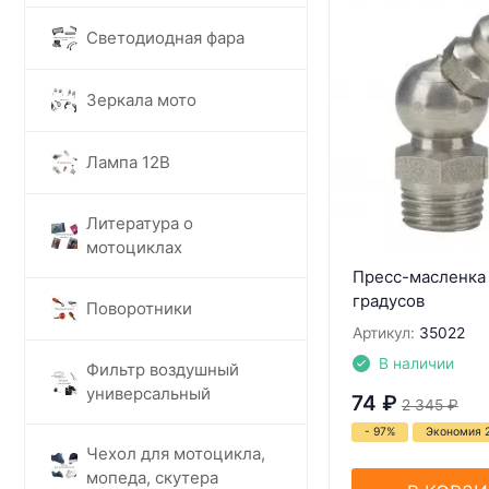
Светодиодная фара
Зеркала мото
Лампа 12В
Литература о
мотоциклах
Пресс-масленка
градусов
Поворотники
Артикул:
35022
В наличии
Фильтр воздушный
универсальный
74
₽
2 345
₽
- 97%
Экономия 
Чехол для мотоцикла,
мопеда, скутера