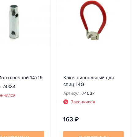
ото свечной 14х19
Ключ ниппельный для
спиц 14G
:
74384
Артикул:
74037
ончился
Закончился
163
₽