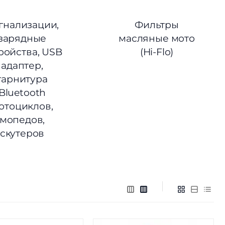
гнализации,
Фильтры
зарядные
масляные мото
ройства, USB
(Hi-Flo)
адаптер,
гарнитура
Bluetooth
отоциклов,
мопедов,
скутеров