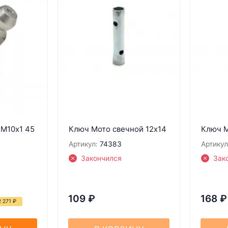
 М10х1 45
Ключ Мото свечной 12х14
Ключ М
Артикул:
74383
Артикул
Закончился
Зак
109
₽
168
₽
2 271
₽