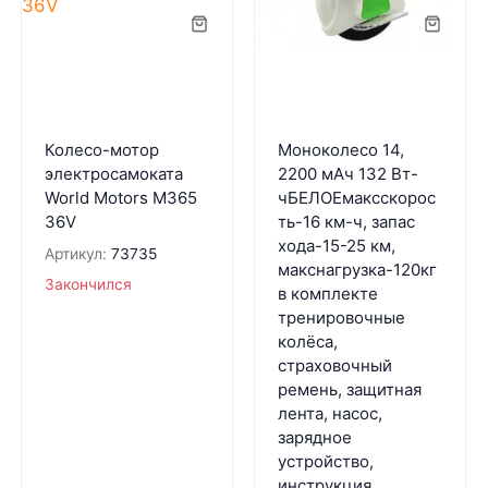
Колесо-мотор
Моноколесо 14,
электросамоката
2200 мАч 132 Вт-
World Motors М365
чБЕЛОЕмаксскорос
36V
ть-16 км-ч, запас
хода-15-25 км,
Артикул:
73735
макснагрузка-120кг
Закончился
в комплекте
тренировочные
колёса,
страховочный
ремень, защитная
лента, насос,
зарядное
устройство,
инструкция