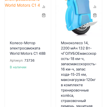
Колесо-Мотор
Моноколесо 14,
электросамоката
2200 мАч 132 Вт-
World Motors С1 48В
чГОЛУБОЕмаксскор
ость-18 км-ч,
Артикул:
73736
запасмаксскорость-
В наличии
16 км-ч, запас
хода-15-25 км,
макснагрузка-120кг
в комплекте
тренировочные
колёса,
страховочный
ремень, защитная