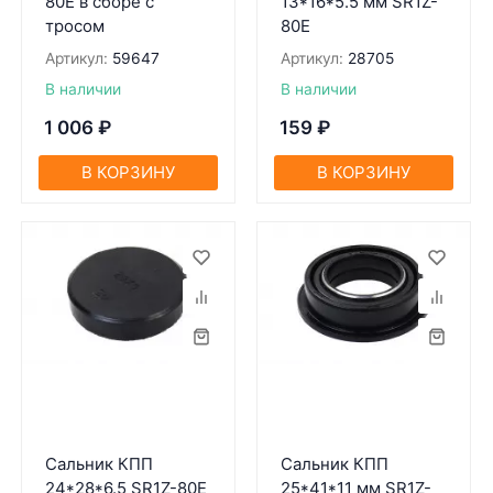
80Е в сборе с
13*16*5.5 мм SR1Z-
тросом
80Е
Артикул:
59647
Артикул:
28705
В наличии
В наличии
1 006
₽
159
₽
В КОРЗИНУ
В КОРЗИНУ
Сальник КПП
Сальник КПП
24*28*6.5 SR1Z-80Е
25*41*11 мм SR1Z-