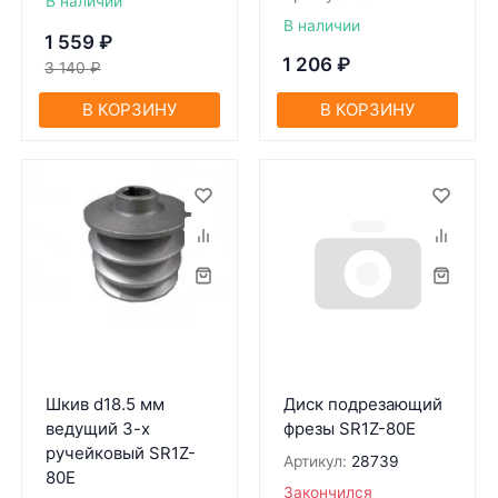
В наличии
В наличии
1 559
₽
1 206
₽
3 140
₽
В КОРЗИНУ
В КОРЗИНУ
Шкив d18.5 мм
Диск подрезающий
ведущий 3-х
фрезы SR1Z-80Е
ручейковый SR1Z-
Артикул:
28739
80Е
Закончился