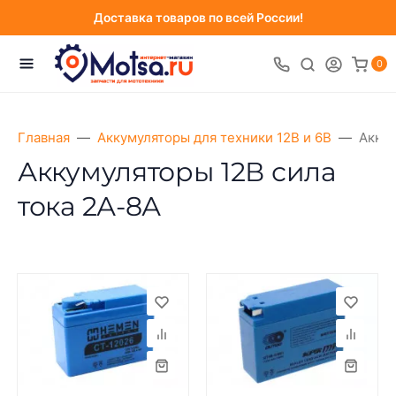
Доставка товаров по всей России!
0
Главная
Аккумуляторы для техники 12В и 6В
Аккум
Аккумуляторы 12В сила
тока 2А-8А