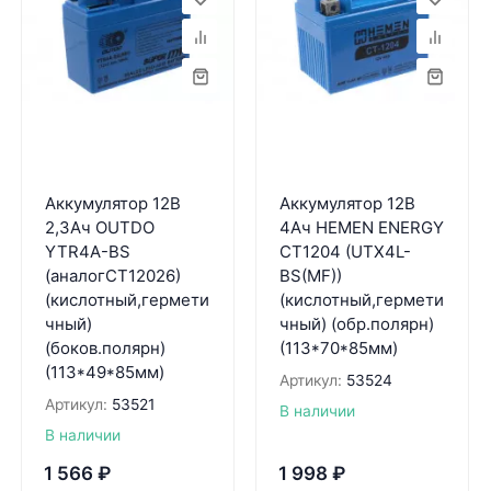
Аккумулятор 12В
Аккумулятор 12В
2,3Ач OUTDO
4Ач HEMEN ENERGY
YTR4A-BS
CT1204 (UTX4L-
(аналогCT12026)
BS(MF))
(кислотный,гермети
(кислотный,гермети
чный)
чный) (обр.полярн)
(боков.полярн)
(113*70*85мм)
(113*49*85мм)
Артикул:
53524
Артикул:
53521
В наличии
В наличии
1 566
₽
1 998
₽