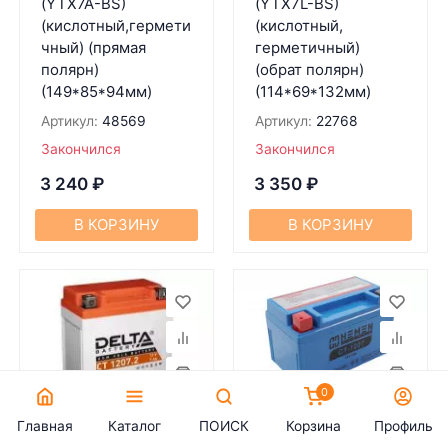
(YTX7A-BS)
(YTX7L-BS)
(кислотный,гермети
(кислотный,
чный) (прямaя
герметичный)
полярн)
(обрат полярн)
(149*85*94мм)
(114*69*132мм)
Артикул:
48569
Артикул:
22768
Закончился
Закончился
3 240
₽
3 350
₽
В КОРЗИНУ
В КОРЗИНУ
0
Главная
Каталог
ПОИСК
Корзина
Профиль