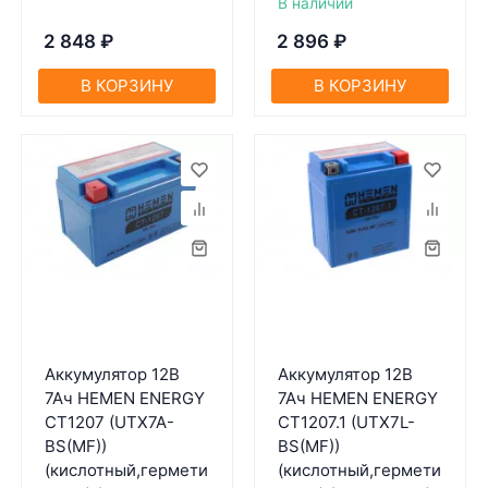
В наличии
2 848
₽
2 896
₽
В КОРЗИНУ
В КОРЗИНУ
Аккумулятор 12В
Аккумулятор 12В
7Ач HEMEN ENERGY
7Ач HEMEN ENERGY
CT1207 (UTX7A-
CT1207.1 (UTX7L-
BS(MF))
BS(MF))
(кислотный,гермети
(кислотный,гермети