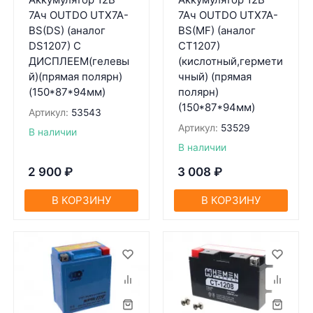
7Ач OUTDO UTX7A-
7Ач OUTDO UTX7A-
BS(DS) (aнaлог
BS(MF) (аналог
DS1207) С
CT1207)
ДИСПЛЕЕМ(гелевы
(кислотный,гермети
й)(прямaя полярн)
чный) (прямая
(150*87*94мм)
полярн)
(150*87*94мм)
Артикул:
53543
Артикул:
53529
В наличии
В наличии
2 900
₽
3 008
₽
В КОРЗИНУ
В КОРЗИНУ