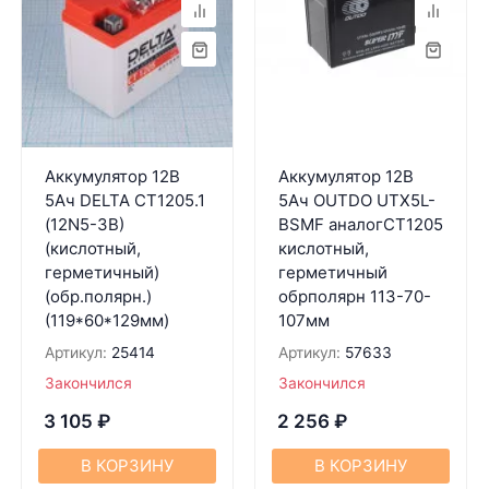
Аккумулятор 12В
Аккумулятор 12В
5Ач DELTA CT1205.1
5Ач OUTDO UTX5L-
(12N5-3B)
BSMF aнaлогCT1205
(кислотный,
кислотный,
герметичный)
герметичный
(обр.полярн.)
обрполярн 113-70-
(119*60*129мм)
107мм
Артикул:
25414
Артикул:
57633
Закончился
Закончился
3 105
₽
2 256
₽
В КОРЗИНУ
В КОРЗИНУ