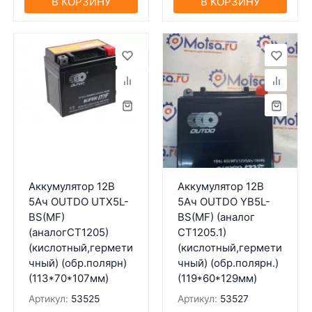
В КОРЗИНУ
В КОРЗИНУ
Аккумулятор 12В
Аккумулятор 12В
5Ач OUTDO UTX5L-
5Ач OUTDO YB5L-
BS(MF)
BS(MF) (аналог
(аналогCT1205)
CT1205.1)
(кислотный,гермети
(кислотный,гермети
чный) (обр.полярн)
чный) (обр.полярн.)
(113*70*107мм)
(119*60*129мм)
Артикул:
53525
Артикул:
53527