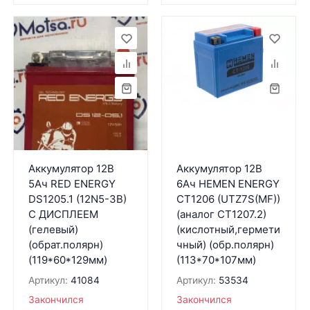
Аккумулятор 12В
Аккумулятор 12В
5Ач RED ENERGY
6Ач HEMEN ENERGY
DS1205.1 (12N5-3B)
CT1206 (UTZ7S(MF))
С ДИСПЛЕЕМ
(аналог CT1207.2)
(гелевый)
(кислотный,гермети
(обрат.полярн)
чный) (обр.полярн)
(119*60*129мм)
(113*70*107мм)
Артикул:
41084
Артикул:
53534
Закончился
Закончился