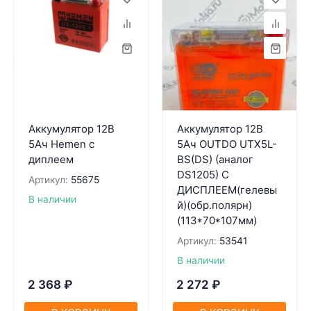
Аккумулятор 12В
Аккумулятор 12В
5Ач Hemen с
5Ач OUTDO UTX5L-
диплеем
BS(DS) (аналог
DS1205) С
Артикул:
55675
ДИСПЛЕЕМ(гелевы
В наличии
й)(обр.полярн)
(113*70*107мм)
Артикул:
53541
В наличии
2 368
₽
2 272
₽