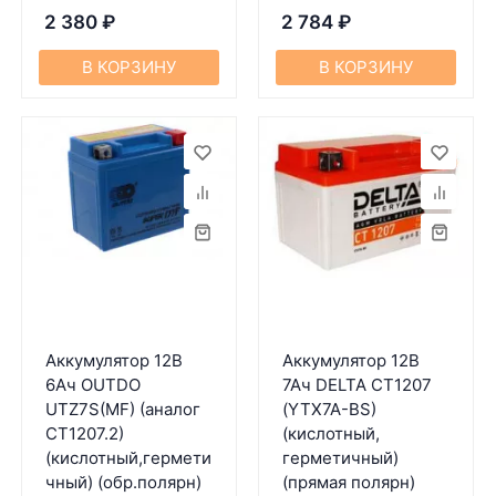
2 380
₽
2 784
₽
В КОРЗИНУ
В КОРЗИНУ
Аккумулятор 12В
Аккумулятор 12В
6Ач OUTDO
7Ач DELTA CT1207
UTZ7S(MF) (аналог
(YTX7A-BS)
CT1207.2)
(кислотный,
(кислотный,гермети
герметичный)
чный) (обр.полярн)
(прямая полярн)