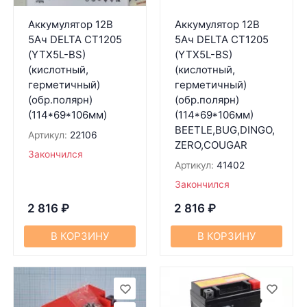
Аккумулятор 12В
Аккумулятор 12В
5Ач DELTA CT1205
5Ач DELTA CT1205
(YTX5L-BS)
(YTX5L-BS)
(кислотный,
(кислотный,
герметичный)
герметичный)
(обр.полярн)
(обр.полярн)
(114*69*106мм)
(114*69*106мм)
BEETLE,BUG,DINGO,
Артикул:
22106
ZERO,COUGAR
Закончился
Артикул:
41402
Закончился
2 816
₽
2 816
₽
В КОРЗИНУ
В КОРЗИНУ