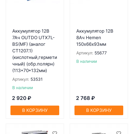
Аккумулятор 12В
Аккумулятор 12В
7Ач OUTDO UTX7L-
8Ач Hemen
BS(MF) (аналог
150х66х93мм
CT1207.1)
Артикул:
55677
(кислотный,гермети
В наличии
чный) (обр.полярн)
(113*70*132мм)
Артикул:
53531
В наличии
2 920
₽
2 768
₽
В КОРЗИНУ
В КОРЗИНУ