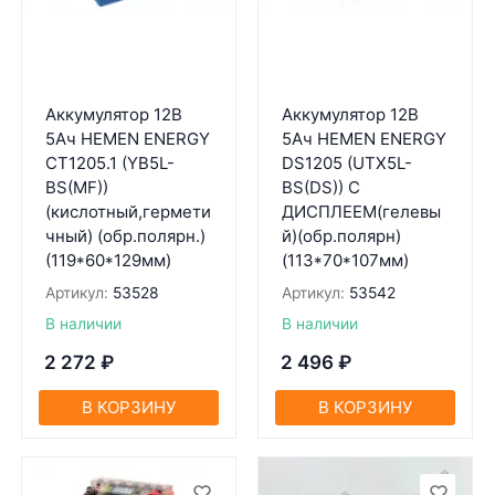
Аккумулятор 12В
Аккумулятор 12В
5Ач HEMEN ENERGY
5Ач HEMEN ENERGY
CT1205.1 (YB5L-
DS1205 (UTX5L-
BS(MF))
BS(DS)) С
(кислотный,гермети
ДИСПЛЕЕМ(гелевы
чный) (обр.полярн.)
й)(обр.полярн)
(119*60*129мм)
(113*70*107мм)
Артикул:
53528
Артикул:
53542
В наличии
В наличии
2 272
₽
2 496
₽
В КОРЗИНУ
В КОРЗИНУ