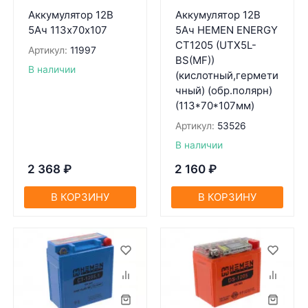
Аккумулятор 12В
Аккумулятор 12В
5Ач 113х70х107
5Ач HEMEN ENERGY
CT1205 (UTX5L-
Артикул:
11997
BS(MF))
В наличии
(кислотный,гермети
чный) (обр.полярн)
(113*70*107мм)
Артикул:
53526
В наличии
2 368
₽
2 160
₽
В КОРЗИНУ
В КОРЗИНУ