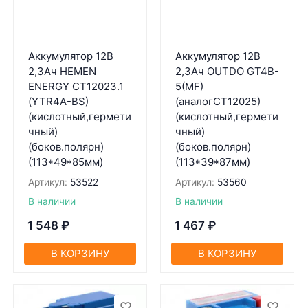
Аккумулятор 12В
Аккумулятор 12В
2,3Ач HEMEN
2,3Ач OUTDO GT4B-
ENERGY CT12023.1
5(MF)
(YTR4A-BS)
(aнaлогCT12025)
(кислотный,гермети
(кислотный,гермети
чный)
чный)
(боков.полярн)
(боков.полярн)
(113*49*85мм)
(113*39*87мм)
Артикул:
53522
Артикул:
53560
В наличии
В наличии
1 548
₽
1 467
₽
В КОРЗИНУ
В КОРЗИНУ