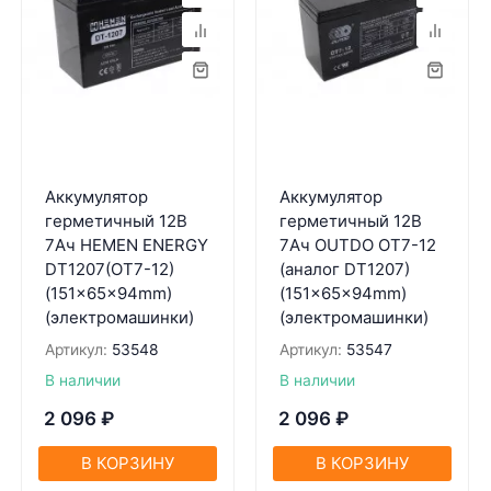
Аккумулятор
Аккумулятор
герметичный 12В
герметичный 12В
7Aч HEMEN ENERGY
7Aч OUTDO OT7-12
DT1207(OT7-12)
(aнaлог DT1207)
(151x65x94mm)
(151x65x94mm)
(электромaшинки)
(электромaшинки)
Артикул:
53548
Артикул:
53547
В наличии
В наличии
2 096
₽
2 096
₽
В КОРЗИНУ
В КОРЗИНУ