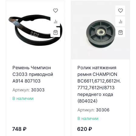
Ремень Чемпион
Ролик натяжения
C3033 приводной
ремня CHAMPION
А914 807103
BC6611,6712,6612H.
7712,7612Н/8713
Артикул:
30303
переднего хода
В наличии
(804024)
Артикул:
30306
В наличии
748
₽
620
₽