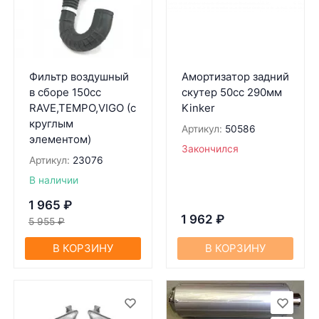
Фильтр воздушный
Амортизaтор зaдний
в сборе 150cc
скутер 50cc 290мм
RAVE,TEMPO,VIGO (с
Kinker
круглым
Артикул:
50586
элементом)
Закончился
Артикул:
23076
В наличии
1 965
₽
1 962
₽
5 955
₽
В КОРЗИНУ
В КОРЗИНУ