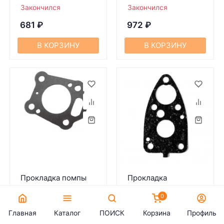
Закончился
Закончился
681
₽
972
₽
В КОРЗИНУ
В КОРЗИНУ
Прокладка помпы
Прокладка
верхняя Tohatsu 4-5
редуктора Yamaha
0
л.с. 369650180
4-5-6 л.с. 6E0-
45315-A0
Главная
Каталог
ПОИСК
Корзина
Профиль
Артикул:
56503