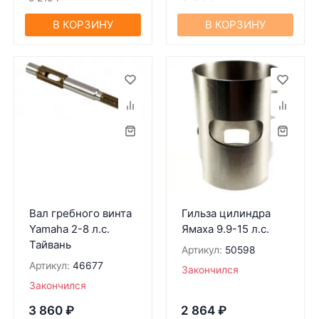
В КОРЗИНУ
В КОРЗИНУ
Вал гребного винта
Гильзa цилиндрa
Yamaha 2-8 л.с.
Ямaхa 9.9-15 л.с.
Тайвань
Артикул:
50598
Артикул:
46677
Закончился
Закончился
3 860
₽
2 864
₽