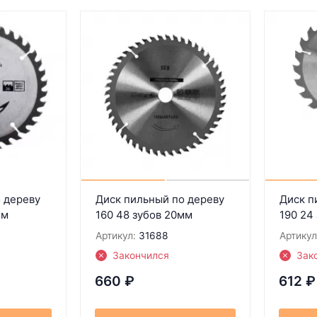
 дереву
Диск пильный по дереву
Диск п
мм
160 48 зубов 20мм
190 24
Артикул:
31688
Артикул
Закончился
Зак
660
₽
612
₽