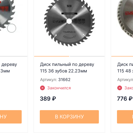
 дереву
Диск пильный по дереву
Диск п
.23мм
115 36 зубов 22.23мм
115 48
Артикул:
31662
Артикул
Закончился
Зак
389
₽
776
₽
ИНУ
В КОРЗИНУ