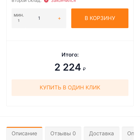
Второй склад:
Закончился
МИН.
В КОРЗИНУ
1
Итого:
2 224
₽
КУПИТЬ В ОДИН КЛИК
Описание
Отзывы 0
Доставка
Опла