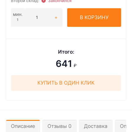
Второй склад:
Закончился
МИН.
В КОРЗИНУ
1
Итого:
641
₽
КУПИТЬ В ОДИН КЛИК
Описание
Отзывы 0
Доставка
Опла