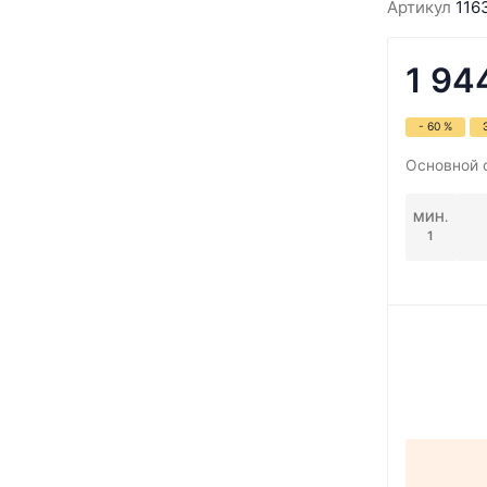
Артикул
116
1 94
- 60 %
Основной 
МИН.
1