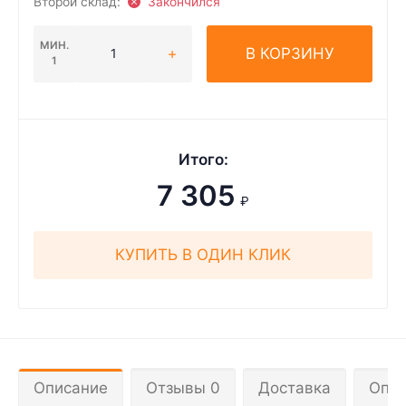
Второй склад:
Закончился
МИН.
В КОРЗИНУ
1
Итого:
7 305
₽
КУПИТЬ В ОДИН КЛИК
Описание
Отзывы 0
Доставка
Опла