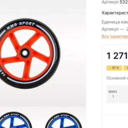
Артикул
532
Характерист
Единица из
Артикул
Все характер
1 271
- 57 %
Основной 
МИН.
1