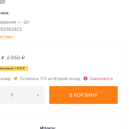
20
ики:
мерения
Шт
282562923
истики
2 950
₽
₽
Экономия
1 679
₽
склад:
Осталось 173 шт.
Второй склад:
Закончился
В КОРЗИНУ
Итого: