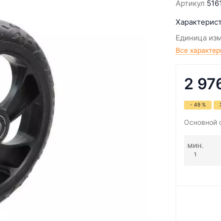
Артикул
516
Характерист
Единица из
Все характер
2 97
- 49 %
Основной 
МИН.
1