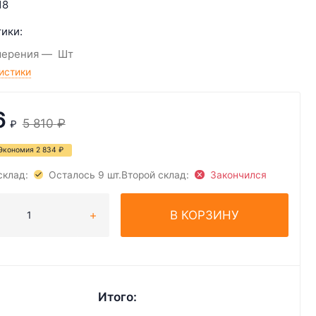
18
ики:
мерения
Шт
истики
6
5 810
₽
₽
Экономия
2 834
₽
склад:
Осталось 9 шт.
Второй склад:
Закончился
В КОРЗИНУ
Итого: