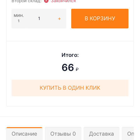
Второй склад:
Закончился
МИН.
В КОРЗИНУ
1
Итого:
66
₽
КУПИТЬ В ОДИН КЛИК
Описание
Отзывы 0
Доставка
Опла