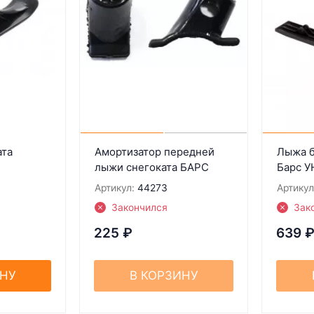
ата
Амортизатор передней
Лыжа б
лыжи снегоката БАРС
Барс 
Артикул:
44273
Артикул
Закончился
Зак
225
₽
639
ИНУ
В КОРЗИНУ