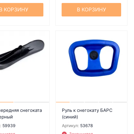
В КОРЗИНУ
В КОРЗИНУ
ередняя снегоката
Руль к снегокaту БАРС
ерный
(синий)
:
59939
Артикул:
53678
ончился
Закончился