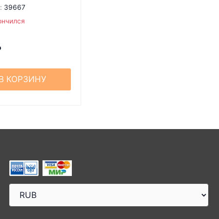
:
39667
ончился
₽
В КОРЗИНУ