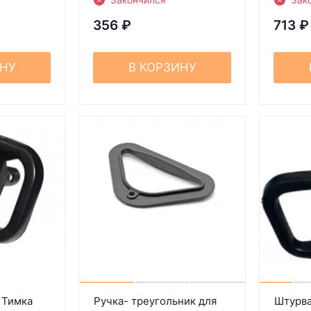
356
₽
713
₽
ИНУ
В КОРЗИНУ
 Тимка
Ручка- треугольник для
Штурва