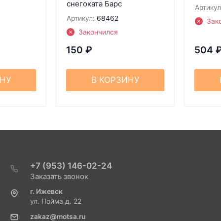
снегоката Барс
Артикул
Артикул:
68462
Зак
Закончился
150
₽
504
ИНУ
В КОРЗИНУ
+7 (953) 146-02-24
Заказать звонок
г. Ижевск
ул. Пойма д. 22
zakaz@motsa.ru