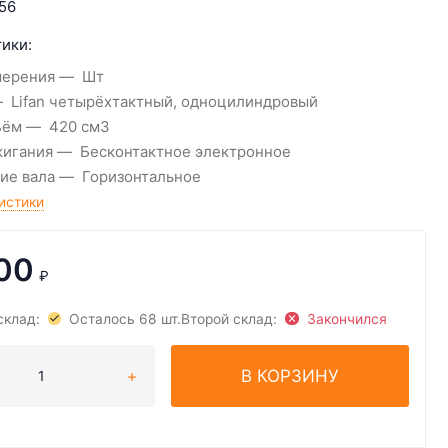
56
ики:
мерения
Шт
Lifan четырёхтактный, одноцилиндровый
ъём
420 см3
жигания
Бесконтактное электронное
ие вала
Горизонтальное
истики
00
₽
склад:
Осталось 68 шт.
Второй склад:
Закончился
В КОРЗИНУ