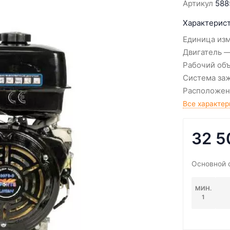
Артикул
588
Характерист
Единица из
Двигатель
Рабочий об
Система за
Расположен
Все характер
32 5
Основной 
МИН.
1