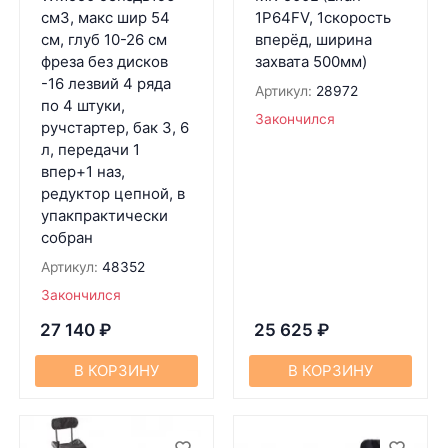
см3, макс шир 54
1P64FV, 1скорость
см, глуб 10-26 см
вперёд, ширина
фреза без дисков
захвата 500мм)
-16 лезвий 4 ряда
Артикул:
28972
по 4 штуки,
Закончился
ручстартер, бак 3, 6
л, передачи 1
впер+1 наз,
редуктор цепной, в
упакпрактически
собран
Артикул:
48352
Закончился
27 140
₽
25 625
₽
В КОРЗИНУ
В КОРЗИНУ