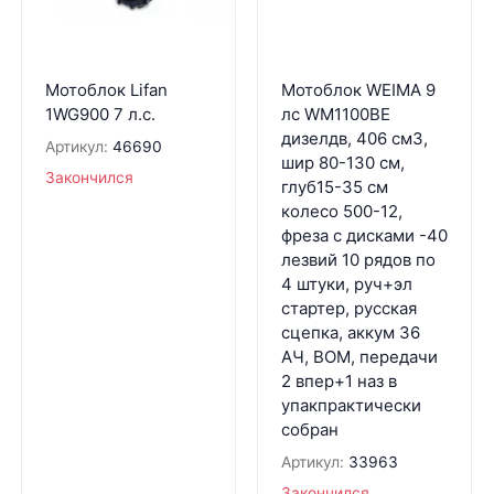
Мотоблок Lifan
Мотоблок WEIMA 9
1WG900 7 л.с.
лс WM1100BE
дизелдв, 406 см3,
Артикул:
46690
шир 80-130 см,
Закончился
глуб15-35 см
колесо 500-12,
фреза с дисками -40
лезвий 10 рядов по
4 штуки, руч+эл
стартер, русская
сцепка, аккум 36
АЧ, ВОМ, передачи
2 впер+1 наз в
упакпрактически
собран
Артикул:
33963
Закончился