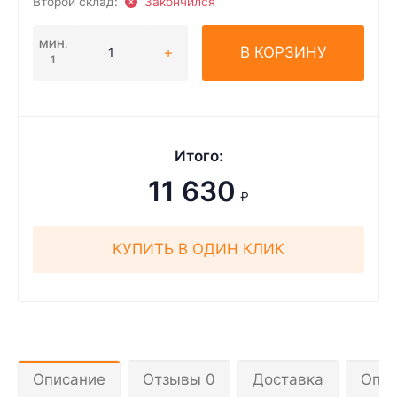
Второй склад:
Закончился
МИН.
В КОРЗИНУ
1
Итого:
11 630
₽
КУПИТЬ В ОДИН КЛИК
Описание
Отзывы 0
Доставка
Опла