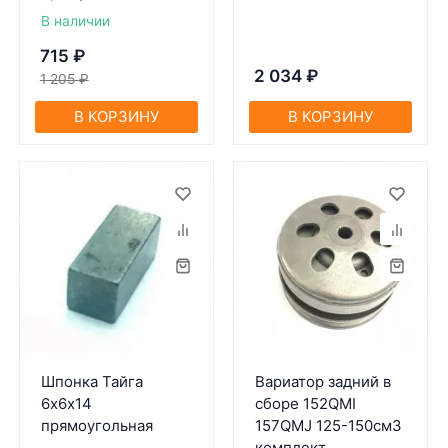
В наличии
715
₽
2 034
₽
1 205
₽
В КОРЗИНУ
В КОРЗИНУ
Шпонка Тайга
Вариатор задний в
6х6х14
сборе 152QMI
прямоугольная
157QMJ 125-150см3
комплект