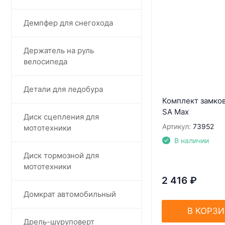
Демпфер для снегохода
Держатель на руль
велосипеда
Детали для ледобура
Комплект замко
SA Max
Диск сцепления для
Артикул:
73952
мототехники
В наличии
Диск тормозной для
мототехники
2 416
₽
Домкрат автомобильный
В КОРЗ
Дрель-шуруповерт