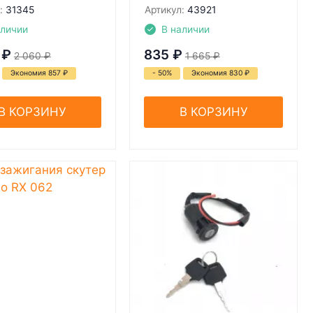
:
31345
Артикул:
43921
аличии
В наличии
₽
835
₽
2 060
₽
1 665
₽
Экономия 857
₽
- 50%
Экономия 830
₽
В КОРЗИНУ
В КОРЗИНУ