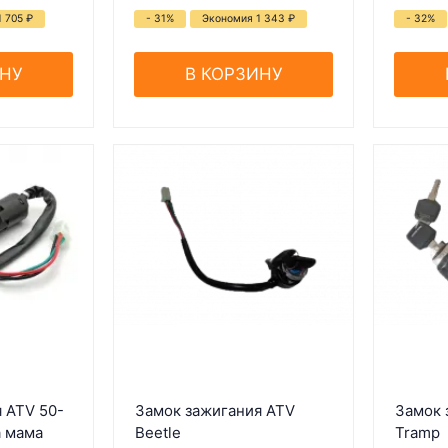
1 705
₽
- 31%
Экономия 1 343
₽
- 32%
ИНУ
В КОРЗИНУ
 ATV 50-
Замок зажигания ATV
Замок 
а мама
Beetle
Tramp