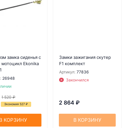
зм замка сиденья с
Замки зажигания скутер
 мотоцикл Ekonika
F1 комплект
1
Артикул:
77836
:
26948
Закончился
аличии
₽
1 520
₽
2 864
₽
Экономия 527
₽
В КОРЗИНУ
В КОРЗИНУ