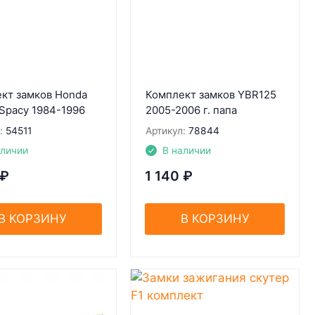
кт замков Honda
Комплект замков YBR125
Spacy 1984-1996
2005-2006 г. папа
:
54511
Артикул:
78844
аличии
В наличии
₽
1 140
₽
В КОРЗИНУ
В КОРЗИНУ