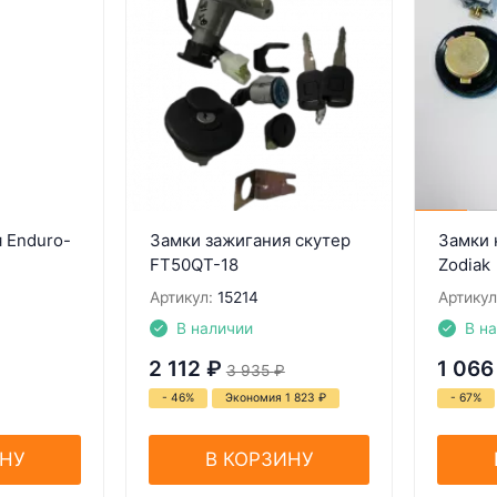
 Enduro-
Замки зажигания скутер
Замки 
FT50QT-18
Zodiak
Артикул:
15214
Артикул
В наличии
В н
2 112
₽
1 066
3 935
₽
- 46%
Экономия 1 823
₽
- 67%
ИНУ
В КОРЗИНУ