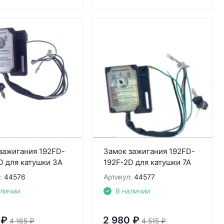
зажигания 192FD-
Замок зажигания 192FD-
D для катушки 3А
192F-2D для катушки 7А
:
44576
Артикул:
44577
аличии
В наличии
₽
2 980
₽
4 165
₽
4 515
₽