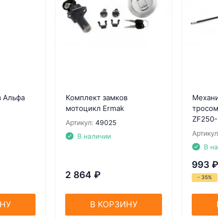
в Альфа
Комплект замков
Механи
мотоцикл Ermak
тросом
ZF250-
Артикул:
49025
Артикул
В наличии
В н
993
2 864
₽
- 35%
ИНУ
В КОРЗИНУ