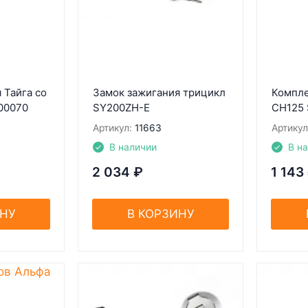
 Тайга со
Замок зажигания трицикл
Компле
00070
SY200ZH-E
CH125 
Артикул:
11663
Артикул
В наличии
В н
2 034
₽
1 143
ИНУ
В КОРЗИНУ