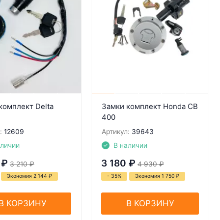
комплект Delta
Замки комплект Honda CB
400
:
12609
Артикул:
39643
аличии
В наличии
₽
3 180
₽
3 210
₽
4 930
₽
Экономия 2 144
₽
- 35%
Экономия 1 750
₽
В КОРЗИНУ
В КОРЗИНУ