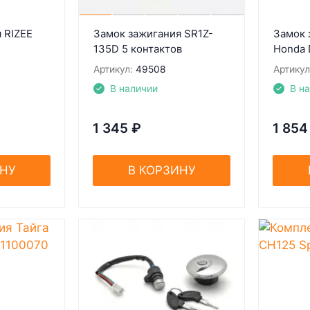
 RIZEE
Замок зажигания SR1Z-
Замок 
135D 5 контактов
Honda 
Артикул:
49508
Артикул
В наличии
В н
1 345
₽
1 854
ИНУ
В КОРЗИНУ