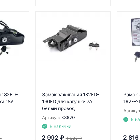
 182FD-
Замок зажигания 182FD-
Замок 
ки 18А
190FD для катушки 7А
192F-2
белый провод
Артикул
Артикул:
33670
В н
В наличии
2 992
₽
2 816
₽
4 335
₽