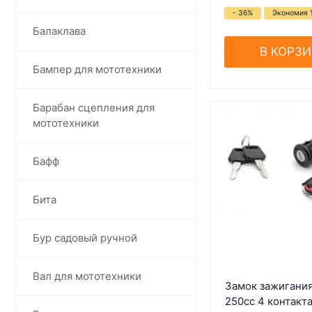
- 36%
Экономия 
Балаклава
В КОРЗ
Бампер для мототехники
Барабан сцепления для
мототехники
Бафф
Бита
Бур садовый ручной
Вал для мототехники
Замок зажигания
250сс 4 контакт