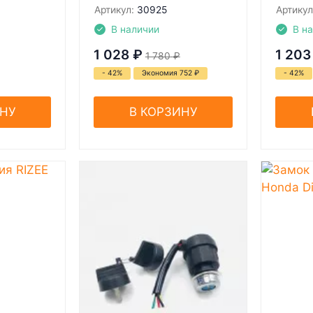
Артикул:
30925
Артикул
В наличии
В н
1 028
₽
1 203
1 780
₽
- 42%
Экономия 752
₽
- 42%
ИНУ
В КОРЗИНУ