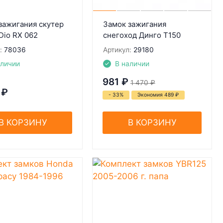
зажигания скутер
Замок зажигания
Dio RX 062
снегоход Динго Т150
:
78036
Артикул:
29180
аличии
В наличии
981
₽
1 470
₽
₽
- 33%
Экономия 489
₽
В КОРЗИНУ
В КОРЗИНУ