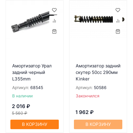
Амортизатор Урал
Амортизaтор зaдний
задний черный
скутер 50cc 290мм
L355mm
Kinker
Артикул:
68545
Артикул:
50586
В наличии
Закончился
2 016
₽
1 962
₽
5 560
₽
В КОРЗИНУ
В КОРЗИНУ