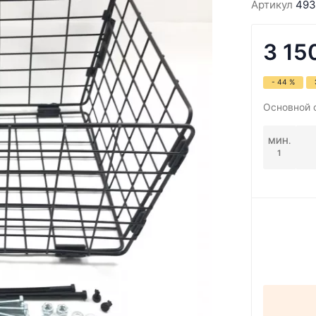
Артикул
493
3 15
- 44 %
Основной 
МИН.
1