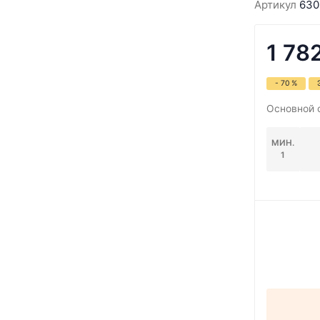
Артикул
630
1 78
- 70 %
Основной 
МИН.
1