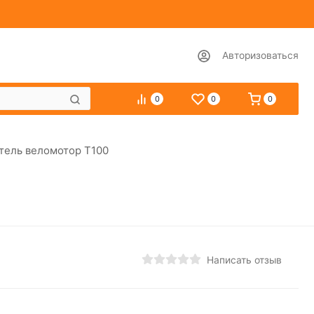
Авторизоваться
0
0
0
тель веломотор Т100
Написать отзыв