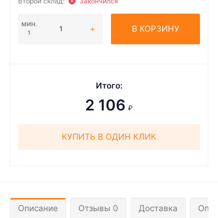
Второй склад:
Закончился
МИН.
В КОРЗИНУ
1
Итого:
2 106
₽
КУПИТЬ В ОДИН КЛИК
Описание
Отзывы 0
Доставка
Опла