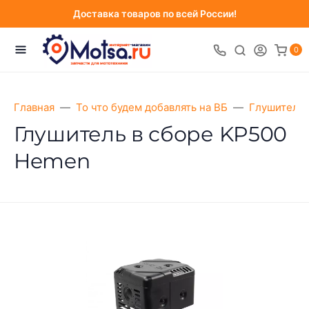
Доставка товаров по всей России!
0
Главная
То что будем добавлять на ВБ
Глушители 
Глушитель в сборе KP500
Hemen