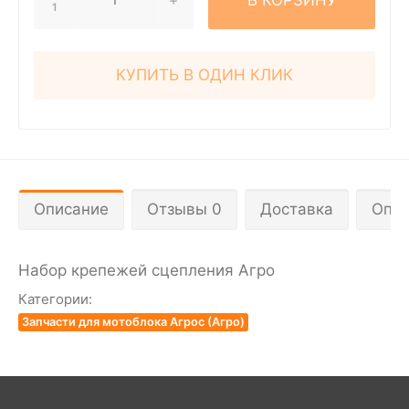
1
КУПИТЬ В ОДИН КЛИК
Описание
Отзывы 0
Доставка
Опла
Набор крепежей сцепления Агро
Категории:
Запчасти для мотоблока Агрос (Агро)