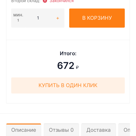
Второй склад:
Закончился
МИН.
В КОРЗИНУ
1
Итого:
672
₽
КУПИТЬ В ОДИН КЛИК
Описание
Отзывы 0
Доставка
Опла