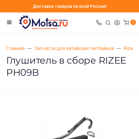
Доставка товаров по всей России!
0
Главная
Запчасти для китайских питбайков
Rizee 
Глушитель в сборе RIZEE
PH09B