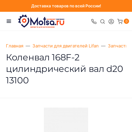
Доставка товаров по всей России!
0
Главная
Запчасти для двигателей Lifan
Запчасти д
Коленвал 168F-2
цилиндрический вал d20
13100