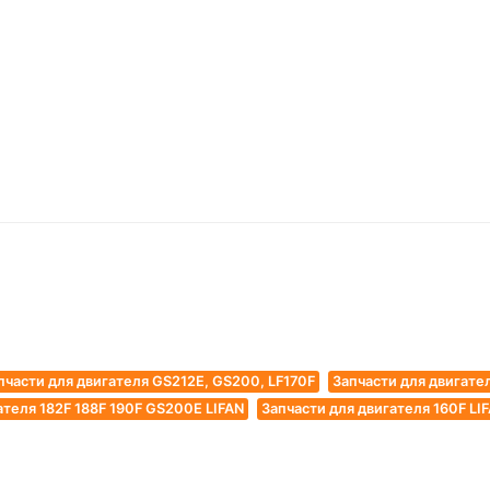
пчасти для двигателя GS212E, GS200, LF170F
Запчасти для двигател
ателя 182F 188F 190F GS200E LIFAN
Запчасти для двигателя 160F LI