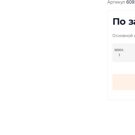
Артикул
609
По з
Основной 
МИН.
1