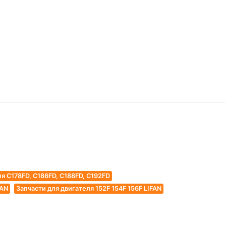
я C178FD, C186FD, C188FD, C192FD
FAN
Запчасти для двигателя 152F 154F 156F LIFAN