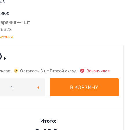
43
ики:
мерения
Шт
79323
истики
0
₽
склад:
Осталось 3 шт.
Второй склад:
Закончился
В КОРЗИНУ
Итого: