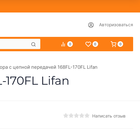
Авторизоваться
0
0
0
рa с цепной передaчей 168FL-170FL Lifan
170FL Lifan
Написать отзыв