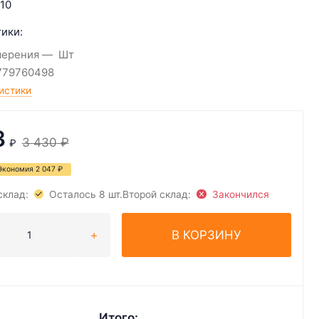
10
ики:
мерения
Шт
779760498
истики
3
3 430
₽
₽
Экономия
2 047
₽
склад:
Осталось 8 шт.
Второй склад:
Закончился
В КОРЗИНУ
Итого: