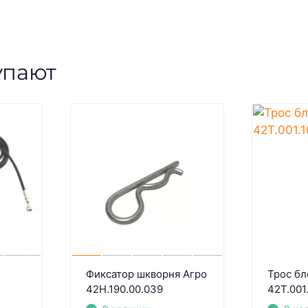
упают
Фиксатор шкворня Агро
Трос бл
42Н.190.00.039
42Т.001