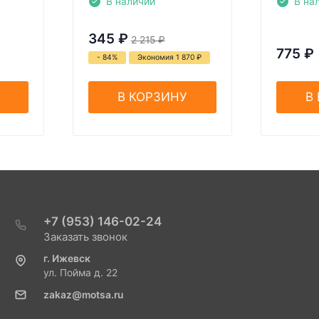
В наличии
В на
345
₽
2 215
₽
775
₽
- 84%
Экономия 1 870
₽
В КОРЗИНУ
В
+7 (953) 146-02-24
Заказать звонок
г. Ижевск
ул. Пойма д. 22
zakaz@motsa.ru