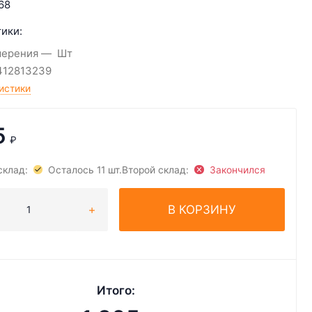
68
ики:
мерения
Шт
412813239
истики
5
₽
склад:
Осталось 11 шт.
Второй склад:
Закончился
В КОРЗИНУ
Итого: