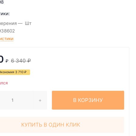
98
ики:
мерения
Шт
938602
истики
0
6 340
₽
₽
Экономия
3 710
₽
ился
В КОРЗИНУ
КУПИТЬ В ОДИН КЛИК