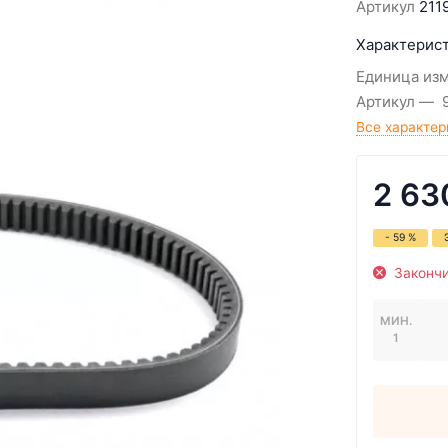
Артикул
211
Характерист
Единица из
Артикул
Все характер
2 63
- 59 %
Законч
МИН.
1