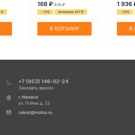
168
₽
1 936
615
₽
8
₽
- 73%
Экономия 447
₽
- 54%
В КОРЗИНУ
В
+7 (953) 146-02-24
Заказать звонок
г. Ижевск
ул. Пойма д. 22
zakaz@motsa.ru