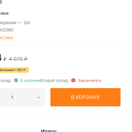
8
ики:
мерения
Шт
302961
истики
4
4 075
₽
₽
Экономия
1 951
₽
склад:
В наличии
Второй склад:
Закончился
В КОРЗИНУ
Итого: