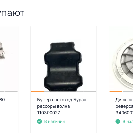
упают
180
Буфер снегоход Буран
Диск сн
рессоры волна
реверс
110300027
340600
В наличии
В на