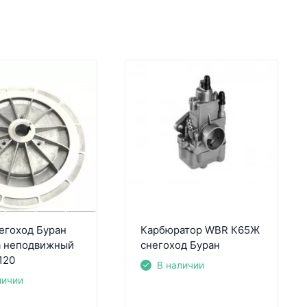
егоход Буран
Карбюратор WBR К65Ж
а неподвижный
снегоход Буран
120
В наличии
личии