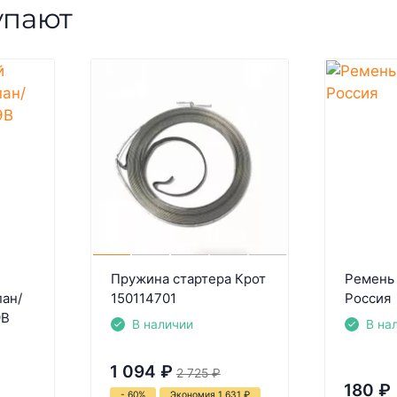
упают
Пружина стартера Крот
Ремень
пан/
150114701
Россия
9B
В наличии
В на
1 094
₽
2 725
₽
180
₽
- 60%
Экономия 1 631
₽