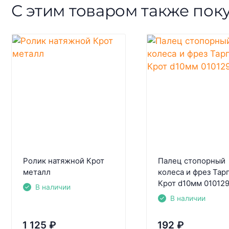
С этим товаром также пок
Ролик натяжной Крот
Палец стопорный
металл
колеса и фрез Тар
Крот d10мм 01012
В наличии
В наличии
1 125
₽
192
₽