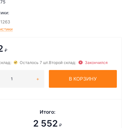
75
ики:
11263
истики
2
₽
склад:
Осталось 7 шт.
Второй склад:
Закончился
В КОРЗИНУ
Итого:
2 552
₽