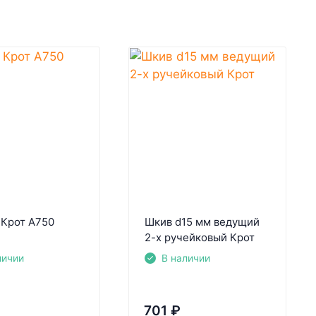
 Крот А750
Шкив d15 мм ведущий
2-х ручейковый Крот
личии
В наличии
701
₽