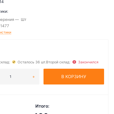
14
ики:
мерения
Шт
11477
истики
₽
склад:
Осталось 36 шт.
Второй склад:
Закончился
В КОРЗИНУ
Итого: