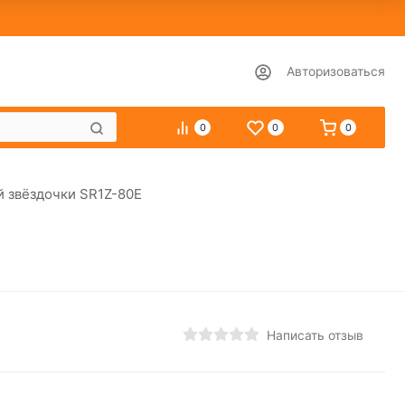
Авторизоваться
0
0
0
й звёздочки SR1Z-80Е
Написать отзыв