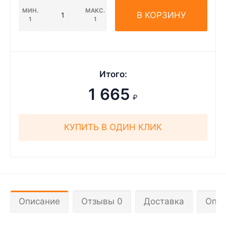
МИН.
МАКС.
В КОРЗИНУ
1
1
Итого:
1 665
₽
КУПИТЬ В ОДИН КЛИК
Описание
Отзывы 0
Доставка
Опла