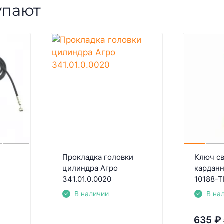
упают
Прокладка головки
Ключ с
цилиндра Агро
кардан
341.01.0.0020
10188-
В наличии
В на
635
₽