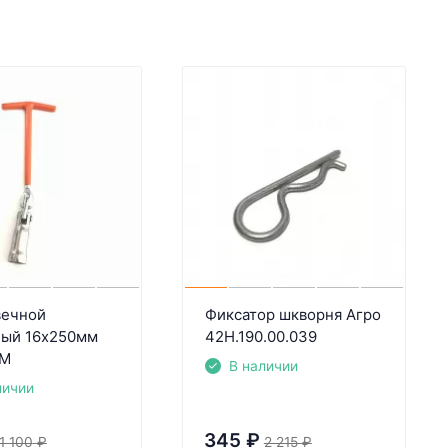
вечной
Фиксатор шкворня Агро
ный 16х250мм
42Н.190.00.039
ТМ
В наличии
личии
345
₽
1 100
₽
2 215
₽