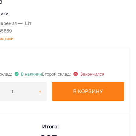
3
ики:
мерения
Шт
85869
истики
склад:
В наличии
Второй склад:
Закончился
В КОРЗИНУ
Итого: